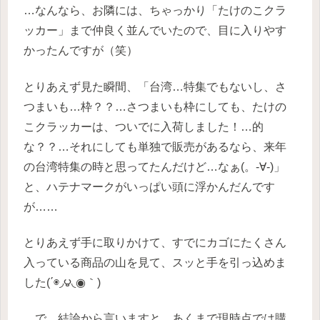
…なんなら、お隣には、ちゃっかり「たけのこクラ
ッカー」まで仲良く並んでいたので、目に入りやす
かったんですが（笑）
とりあえず見た瞬間、「台湾…特集でもないし、さ
つまいも…枠？？…さつまいも枠にしても、たけの
こクラッカーは、ついでに入荷しました！…的
な？？…それにしても単独で販売があるなら、来年
の台湾特集の時と思ってたんだけど…なぁ(。-∀-)」
と、ハテナマークがいっぱい頭に浮かんだんです
が……
とりあえず手に取りかけて、すでにカゴにたくさん
入っている商品の山を見て、スッと手を引っ込めま
した(΄◉◞౪◟◉｀)
…で、結論から言いますと、あくまで現時点では購