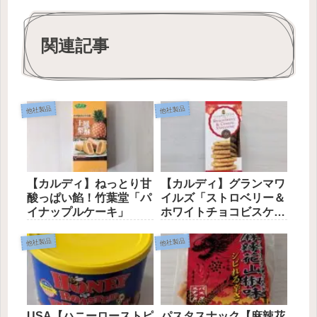
関連記事
他社製品
他社製品
【カルディ】ねっとり甘
【カルディ】グランマワ
酸っぱい餡！竹葉堂「パ
イルズ「ストロベリー＆
イナップルケーキ」
ホワイトチョコビスケッ
ト」
他社製品
他社製品
USA【ハニーローストピ
パスタスナック【麻辣花