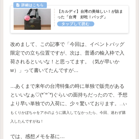
【カルディ】台湾の美味しい！が詰ま
った「台湾 好吃！バッグ」
改めまして、この記事で「今回は、イベントバッグ
限定での立ち位置ですが、次は、普通の輸入枠で入
荷されるといいな！と思ってます。（気が早いか
w）」って書いてたんですが…
…あくまで来年の台湾特集の時に単独で販売がある
といいなぁ♡(*´꒳`*)ぐらいの面持ちだったので、予想
より早い単独での入荷に、少々驚いております。
…い
もくりかぼちゃをアホのように購入してなかったら、今回、迷わず購
入したんですがね！
では、感想メモを基に…