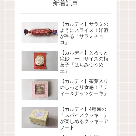
新着記事
【カルディ】サラミの
ようにスライス！洋酒
が香る「サラミチョ
コ」
【カルディ】とろりと
絶妙！一口サイズの梅
菓子「はちみつうめ
玉」
【カルディ】茶葉入り
のしっとり食感！「テ
ィー＆ナッツケーキ」
【カルディ】4種類の
「スパイスクッキー」
が楽しめるクッキーア
ソート