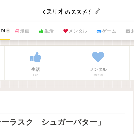
DI
漫画
生活
メンタル
ゲーム
生活
メンタル
Life
Mental
チーラスク シュガーバター」