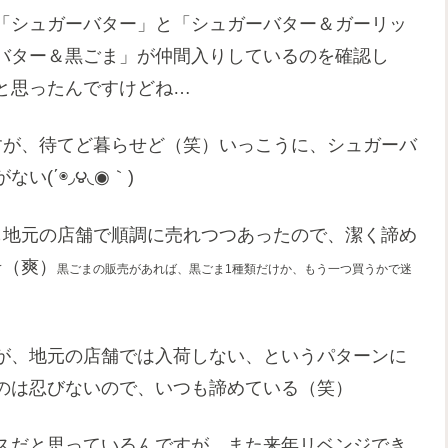
「シュガーバター」と「シュガーバター＆ガーリッ
バター＆黒ごま」が仲間入りしているのを確認し
と思ったんですけどね…
すが、待てど暮らせど（笑）いっこうに、シュガーバ
(΄◉◞౪◟◉｀)
も地元の店舗で順調に売れつつあったので、潔く諦め
☆（爽）
黒ごまの販売があれば、黒ごま1種類だけか、もう一つ買うかで迷
が、地元の店舗では入荷しない、というパターンに
のは忍びないので、いつも諦めている（笑）
スだと思っているんですが、また来年リベンジでき