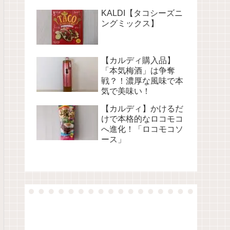
KALDI【タコシーズニ
ングミックス】
【カルディ購入品】
「本気梅酒」は争奪
戦？！濃厚な風味で本
気で美味い！
【カルディ】かけるだ
けで本格的なロコモコ
へ進化！「ロコモコソ
ース」