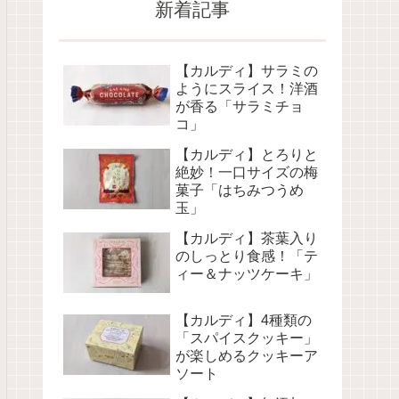
新着記事
【カルディ】サラミの
ようにスライス！洋酒
が香る「サラミチョ
コ」
【カルディ】とろりと
絶妙！一口サイズの梅
菓子「はちみつうめ
玉」
【カルディ】茶葉入り
のしっとり食感！「テ
ィー＆ナッツケーキ」
【カルディ】4種類の
「スパイスクッキー」
が楽しめるクッキーア
ソート