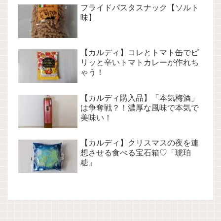
フライドパスタスナック【ソルト
味】
【カルディ】コレとトマト缶でピ
リッと辛いトマトカレーが作れち
ゃう！
【カルディ購入品】「本気梅酒」
は争奪戦？！濃厚な風味で本気で
美味い！
【カルディ】クリスマスの夜を連
想させる食べる宝石箱♡「琥珀
糖」