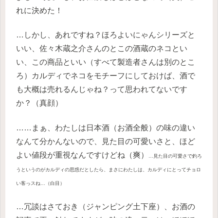
れに決めた！
…しかし、あれですね？ほろよいにゃんシリーズと
いい、佐々木蔵之介さんのとこの酒蔵のネコとい
い、この商品といい（すべて製造者さんは別のとこ
ろ）カルディでネコをモチーフにしておけば、酒で
も大概は売れるんじゃね？って思われてないです
か？（真顔）
……まぁ、わたしは日本酒（お酒全般）の味の違い
なんて分かんないので、見た目の可愛いさと、ほど
よい値段が重視なんですけどね（爽）
…見た目の可愛さで釣ろ
うというのがカルディの思惑だとしたら、まさにわたしは、カルディにとってチョロ
い客っスね…（白目）
…冗談はさておき（ジャンピング土下座）、お酒の