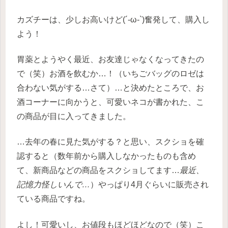
カズチーは、少しお高いけど(´-ω-`)奮発して、購入し
よう！
胃薬とようやく最近、お友達じゃなくなってきたの
で（笑）お酒を飲むか…！（いちごバッグのロゼは
合わない気がする…さて）…と決めたところで、お
酒コーナーに向かうと、可愛いネコが書かれた、こ
の商品が目に入ってきました。
…去年の春に見た気がする？と思い、スクショを確
認すると（数年前から購入しなかったものも含め
て、新商品などの商品をスクショしてます…
最近、
記憶力怪しいんで…
）やっぱり4月ぐらいに販売され
ている商品ですね。
よし！可愛いし、お値段もほどほどなので（笑）こ