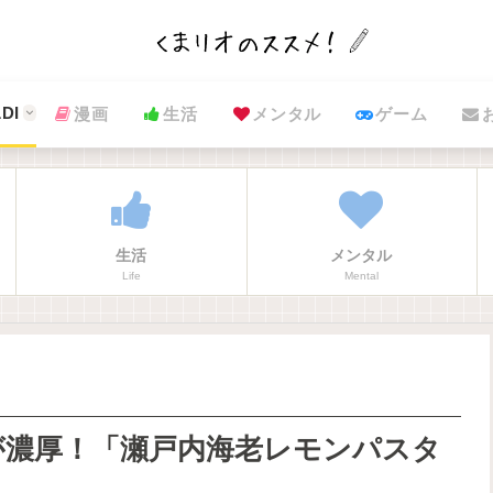
DI
漫画
生活
メンタル
ゲーム
生活
メンタル
Life
Mental
が濃厚！「瀬戸内海老レモンパスタ