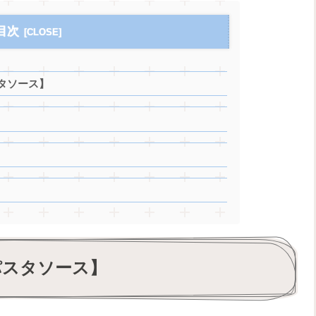
目次
タソース】
パスタソース】