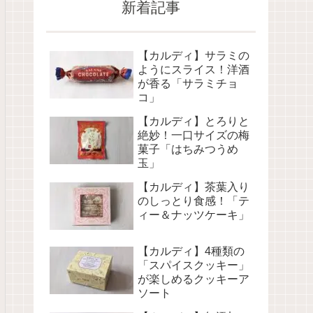
新着記事
【カルディ】サラミの
ようにスライス！洋酒
が香る「サラミチョ
コ」
【カルディ】とろりと
絶妙！一口サイズの梅
菓子「はちみつうめ
玉」
【カルディ】茶葉入り
のしっとり食感！「テ
ィー＆ナッツケーキ」
【カルディ】4種類の
「スパイスクッキー」
が楽しめるクッキーア
ソート