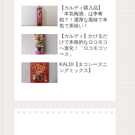
【カルディ購入品】
「本気梅酒」は争奪
戦？！濃厚な風味で本
気で美味い！
【カルディ】かけるだ
けで本格的なロコモコ
へ進化！「ロコモコソ
ース」
KALDI【タコシーズニ
ングミックス】