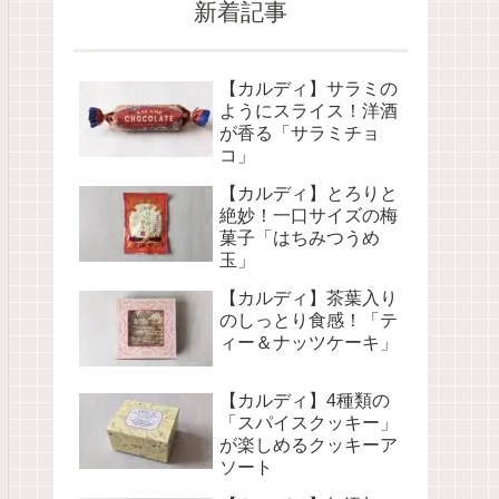
新着記事
【カルディ】サラミの
ようにスライス！洋酒
が香る「サラミチョ
コ」
【カルディ】とろりと
絶妙！一口サイズの梅
菓子「はちみつうめ
玉」
【カルディ】茶葉入り
のしっとり食感！「テ
ィー＆ナッツケーキ」
【カルディ】4種類の
「スパイスクッキー」
が楽しめるクッキーア
ソート