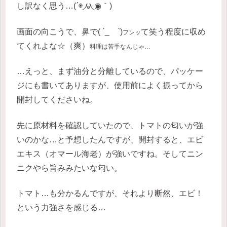
し訳なく思う…(΄◉◞౪◟◉｀)
画面の向こうで、鼻で( ´_ゝ`)
て笑う程度に収め
フンッ
てくれよな☆（爽）
料理は苦手なんじゃ…
…えっと、まず油分と分離しているので、パッケー
ジにも書いてありますが、使用前によく振ってから
開封してくださいね。
先に原材料を確認していたので、トマトの匂いが強
いのかな…と予想したんですが、開封すると、エビ
エキス（オマール海老）が強いですね。そしてニン
ニクやら旨みみたいな匂い。
トマト…も分かるんですが、それより断然、エビ！
という力強さを感じる…