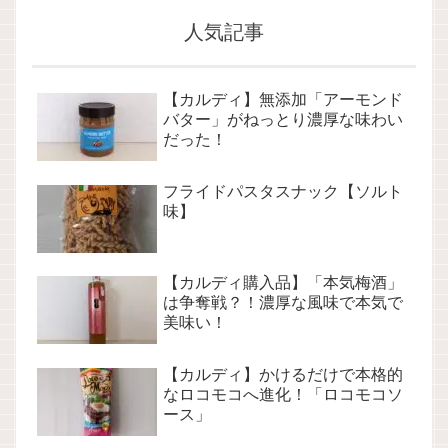
人気記事
【カルディ】無添加「アーモンド
バター」がねっとり濃厚な味わい
だった！
フライドパスタスナック【ソルト
味】
【カルディ購入品】「本気梅酒」
は争奪戦？！濃厚な風味で本気で
美味い！
【カルディ】かけるだけで本格的
なロコモコへ進化！「ロコモコソ
ース」