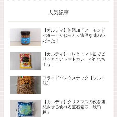
人気記事
【カルディ】無添加「アーモンド
バター」がねっとり濃厚な味わい
だった！
【カルディ】コレとトマト缶でピ
リッと辛いトマトカレーが作れち
ゃう！
フライドパスタスナック【ソルト
味】
【カルディ】クリスマスの夜を連
想させる食べる宝石箱♡「琥珀
糖」