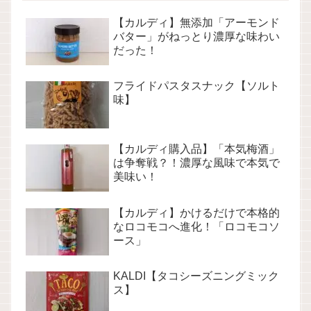
【カルディ】無添加「アーモンド
バター」がねっとり濃厚な味わい
だった！
フライドパスタスナック【ソルト
味】
【カルディ購入品】「本気梅酒」
は争奪戦？！濃厚な風味で本気で
美味い！
【カルディ】かけるだけで本格的
なロコモコへ進化！「ロコモコソ
ース」
KALDI【タコシーズニングミック
ス】