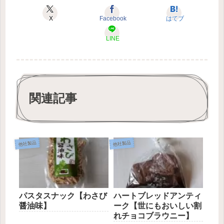
X
Facebook
はてブ
LINE
関連記事
他社製品
他社製品
パスタスナック【わさび
ハートブレッドアンティ
醤油味】
ーク【世にもおいしい割
れチョコブラウニー】