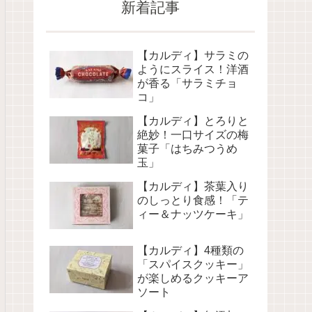
新着記事
【カルディ】サラミの
ようにスライス！洋酒
が香る「サラミチョ
コ」
【カルディ】とろりと
絶妙！一口サイズの梅
菓子「はちみつうめ
玉」
【カルディ】茶葉入り
のしっとり食感！「テ
ィー＆ナッツケーキ」
【カルディ】4種類の
「スパイスクッキー」
が楽しめるクッキーア
ソート