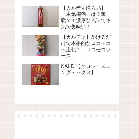
【カルディ購入品】
「本気梅酒」は争奪
戦？！濃厚な風味で本
気で美味い！
【カルディ】かけるだ
けで本格的なロコモコ
へ進化！「ロコモコソ
ース」
KALDI【タコシーズニ
ングミックス】