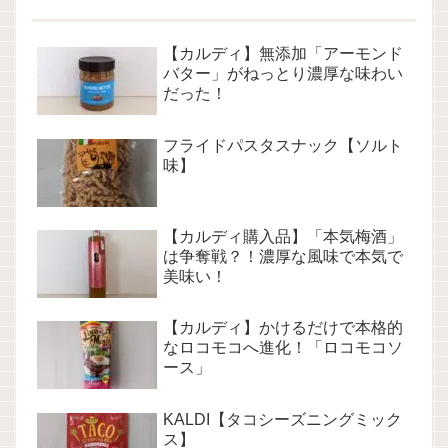
【カルディ】無添加「アーモンド
バター」がねっとり濃厚な味わい
だった！
フライドパスタスナック【ソルト
味】
【カルディ購入品】「本気梅酒」
は争奪戦？！濃厚な風味で本気で
美味い！
【カルディ】かけるだけで本格的
なロコモコへ進化！「ロコモコソ
ース」
KALDI【タコシーズニングミック
ス】