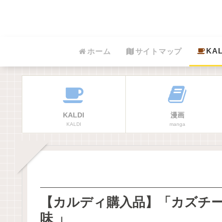
KAL
ホーム
サイトマップ
KALDI
漫画
KALDI
manga
【カルディ購入品】「カズチ
味 」