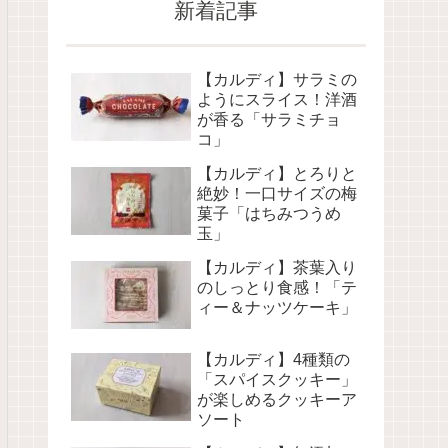
新着記事
【カルディ】サラミの
ようにスライス！洋酒
が香る「サラミチョ
コ」
【カルディ】とろりと
絶妙！一口サイズの梅
菓子「はちみつうめ
玉」
【カルディ】茶葉入り
のしっとり食感！「テ
ィー＆ナッツケーキ」
【カルディ】4種類の
「スパイスクッキー」
が楽しめるクッキーア
ソート