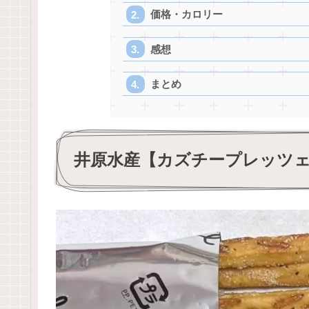
価格・カロリー
感想
まとめ
井原水産【カズチープレッツェ