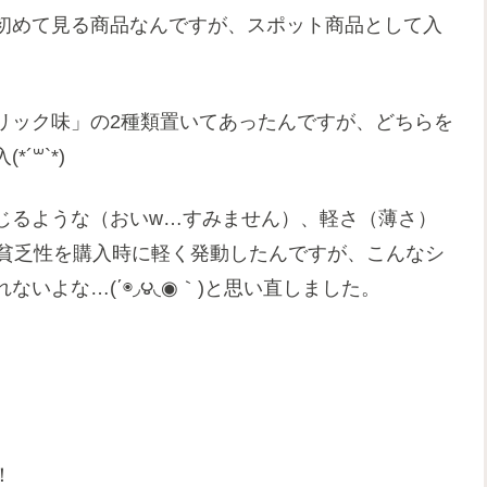
初めて見る商品なんですが、スポット商品として入
リック味」の2種類置いてあったんですが、どちらを
꒳`*)
じるような（おいw…すみません）、軽さ（薄さ）
と貧乏性を購入時に軽く発動したんですが、こんなシ
いよな…(΄◉◞౪◟◉｀)と思い直しました。
！