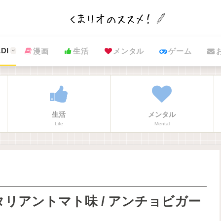
DI
漫画
生活
メンタル
ゲーム
生活
メンタル
Life
Mental
タリアントマト味 / アンチョビガー