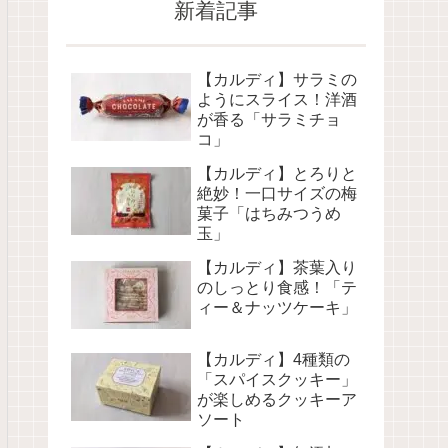
新着記事
【カルディ】サラミの
ようにスライス！洋酒
が香る「サラミチョ
コ」
【カルディ】とろりと
絶妙！一口サイズの梅
菓子「はちみつうめ
玉」
【カルディ】茶葉入り
のしっとり食感！「テ
ィー＆ナッツケーキ」
【カルディ】4種類の
「スパイスクッキー」
が楽しめるクッキーア
ソート