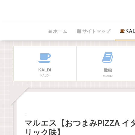
KAL
ホーム
サイトマップ
KALDI
漫画
KALDI
manga
マルエス【おつまみPIZZA イ
リック味】