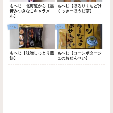
もへじ 北海道から【黒
もへじ【ほろりくちどけ
糖みつきなこキャラメ
くっきーほうじ茶】
ル】
もへじ
もへじ
もへじ【味噌しっとり煎
もへじ【コーンポタージ
餅】
ュのおせんべい】