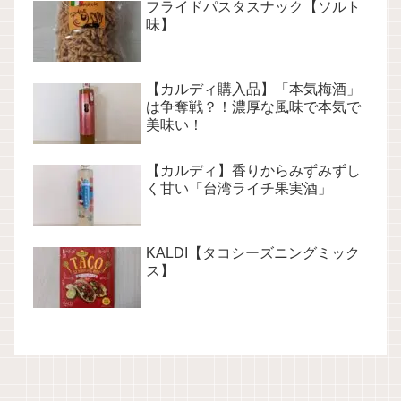
フライドパスタスナック【ソルト
味】
【カルディ購入品】「本気梅酒」
は争奪戦？！濃厚な風味で本気で
美味い！
【カルディ】香りからみずみずし
く甘い「台湾ライチ果実酒」
KALDI【タコシーズニングミック
ス】