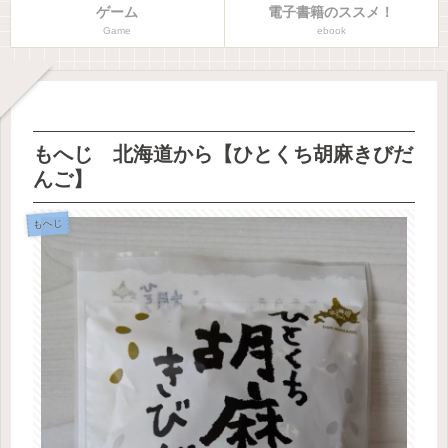
ゲーム
電子書籍のススメ！
Game
ebook
もへじ 北海道から【ひとくち胡麻きびだ
んご】
もへじ