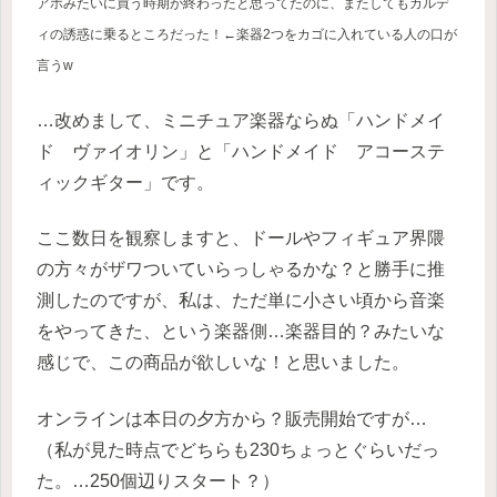
アホみたいに買う時期が終わった
と
思ってたのに、またしてもカルデ
ィの誘惑に乗るところだった！←楽器2つをカゴに入れている人の口が
言うw
…改めまして、ミニチュア楽器ならぬ「ハンドメイ
ド ヴァイオリン」と「ハンドメイド アコーステ
ィックギター」です。
ここ数日を観察しますと、ドールやフィギュア界隈
の方々がザワついていらっしゃるかな？と勝手に推
測したのですが、私は、ただ単に小さい頃から音楽
をやってきた、という楽器側…楽器目的？みたいな
感じで、この商品が欲しいな！と思いました。
オンラインは本日の夕方から？販売開始ですが…
（私が見た時点でどちらも230ちょっとぐらいだっ
た。…250個辺りスタート？）