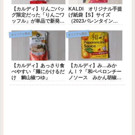
【カルディ】りんごバッ
KALDI オリジナル手提
グ限定だった「りんごワ
げ紙袋【S】サイズ
ッフル」が単品で新発
（2023バレンタイン
売！
柄）
オリジナル商品
オリジナル商品
【カルディ】あっさり食
【カルディ】み…みか
べやすい「麺にかけるだ
ん！？「和ペペロンチー
け 鯛山椒つゆ」
ノソース みかん胡椒風
味」