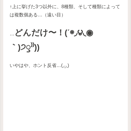
↑上に挙げた3つ以外に、8種類、そして種類によって
は複数個ある…（遠い目）
どんだけ〜！(΄◉◞౪◟◉
…
｀)੭ꠥ⁾⁾))
いやはや、ホント反省…(◞‸◟)