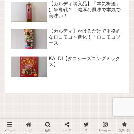
【カルディ購入品】「本気梅酒」
は争奪戦？！濃厚な風味で本気で
美味い！
【カルディ】かけるだけで本格的
なロコモコへ進化！「ロコモコソ
ース」
KALDI【タコシーズニングミック
ス】
メニュー
ホーム
検索
シェア
X
Instagram
記事一覧