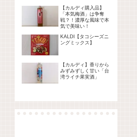
【カルディ購入品】
「本気梅酒」は争奪
戦？！濃厚な風味で本
気で美味い！
KALDI【タコシーズニ
ングミックス】
【カルディ】香りから
みずみずしく甘い「台
湾ライチ果実酒」