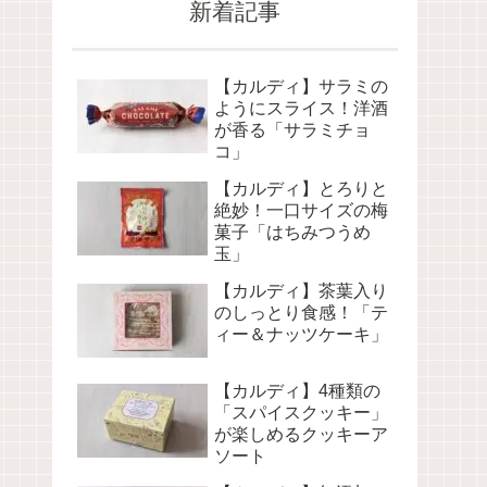
新着記事
【カルディ】サラミの
ようにスライス！洋酒
が香る「サラミチョ
コ」
【カルディ】とろりと
絶妙！一口サイズの梅
菓子「はちみつうめ
玉」
【カルディ】茶葉入り
のしっとり食感！「テ
ィー＆ナッツケーキ」
【カルディ】4種類の
「スパイスクッキー」
が楽しめるクッキーア
ソート