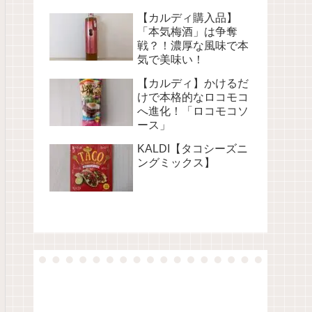
【カルディ購入品】
「本気梅酒」は争奪
戦？！濃厚な風味で本
気で美味い！
【カルディ】かけるだ
けで本格的なロコモコ
へ進化！「ロコモコソ
ース」
KALDI【タコシーズニ
ングミックス】