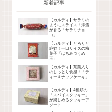
新着記事
【カルディ】サラミの
ようにスライス！洋酒
が香る「サラミチョ
コ」
【カルディ】とろりと
絶妙！一口サイズの梅
菓子「はちみつうめ
玉」
【カルディ】茶葉入り
のしっとり食感！「テ
ィー＆ナッツケーキ」
【カルディ】4種類の
「スパイスクッキー」
が楽しめるクッキーア
ソート