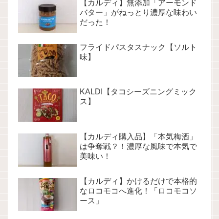
【カルディ】無添加「アーモンド
バター」がねっとり濃厚な味わい
だった！
フライドパスタスナック【ソルト
味】
KALDI【タコシーズニングミック
ス】
【カルディ購入品】「本気梅酒」
は争奪戦？！濃厚な風味で本気で
美味い！
【カルディ】かけるだけで本格的
なロコモコへ進化！「ロコモコソ
ース」