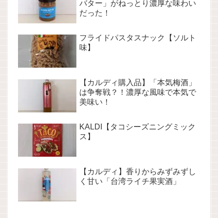
バター」がねっとり濃厚な味わい
だった！
フライドパスタスナック【ソルト
味】
【カルディ購入品】「本気梅酒」
は争奪戦？！濃厚な風味で本気で
美味い！
KALDI【タコシーズニングミック
ス】
【カルディ】香りからみずみずし
く甘い「台湾ライチ果実酒」