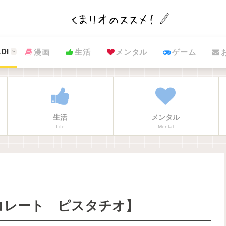
DI
漫画
生活
メンタル
ゲーム
生活
メンタル
Life
Mental
ョコレート ピスタチオ】