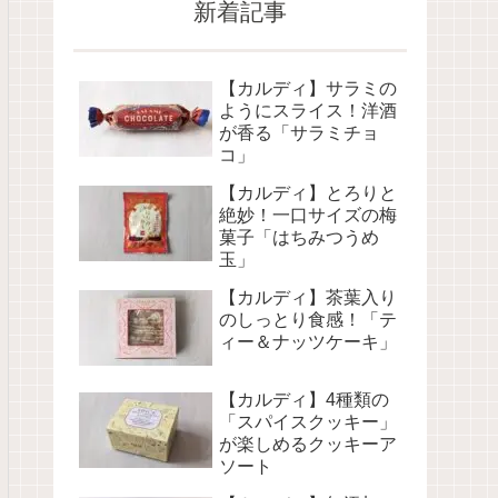
新着記事
【カルディ】サラミの
ようにスライス！洋酒
が香る「サラミチョ
コ」
【カルディ】とろりと
絶妙！一口サイズの梅
菓子「はちみつうめ
玉」
【カルディ】茶葉入り
のしっとり食感！「テ
ィー＆ナッツケーキ」
【カルディ】4種類の
「スパイスクッキー」
が楽しめるクッキーア
ソート