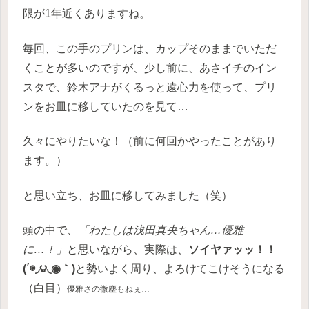
限が1年近くありますね。
毎回、この手のプリンは、カップそのままでいただ
くことが多いのですが、少し前に、あさイチのイン
スタで、鈴木アナがくるっと遠心力を使って、プリ
ンをお皿に移していたのを見て…
久々にやりたいな！（前に何回かやったことがあり
ます。）
と思い立ち、お皿に移してみました（笑）
頭の中で、
「わたしは浅田真央ちゃん…優雅
に…！」
と思いながら、実際は、
ソイヤァッッ！！
(΄◉◞౪◟◉｀)
と勢いよく周り、よろけてこけそうになる
（白目）
優雅さの微塵もねぇ…