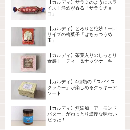
【カルディ】サラミのようにスラ
イス！洋酒が香る「サラミチョ
コ」
【カルディ】とろりと絶妙！一口
サイズの梅菓子「はちみつうめ
玉」
【カルディ】茶葉入りのしっとり
食感！「ティー＆ナッツケーキ」
【カルディ】4種類の「スパイス
クッキー」が楽しめるクッキーア
ソート
【カルディ】無添加「アーモンド
バター」がねっとり濃厚な味わい
だった！