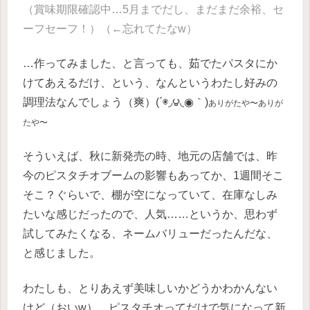
（賞味期限確認中…5月までだし、まだまだ余裕、セ
ーフセーフ！）（←忘れてたなw）
…作ってみました、と言っても、茹でたパスタにか
けてあえるだけ、という、なんというわたし好みの
調理法なんでしょう（爽）(΄◉◞౪◟◉｀)
ありがたや〜ありが
たや〜
そういえば、秋に新発売の時、地元の店舗では、昨
今のピスタチオブームの影響もあってか、1週間そこ
そこ？ぐらいで、棚が空になっていて、在庫なしみ
たいな感じだったので、人気……というか、思わず
試してみたくなる、ネームバリューだったんだな、
と感じました。
わたしも、とりあえず美味しいかどうかわかんない
けど（おいw）、ピスタチオってだけで気になって新