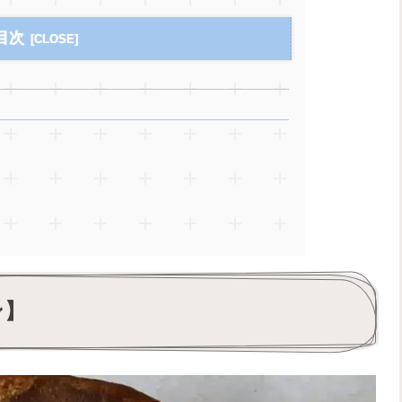
目次
ン】