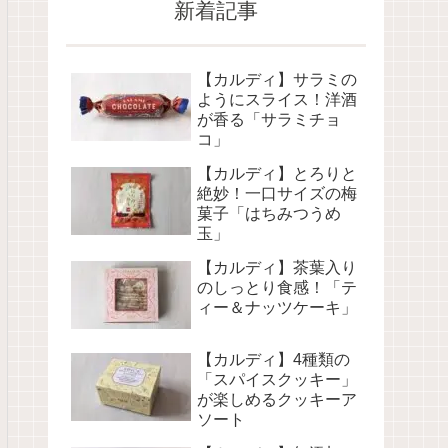
新着記事
【カルディ】サラミの
ようにスライス！洋酒
が香る「サラミチョ
コ」
【カルディ】とろりと
絶妙！一口サイズの梅
菓子「はちみつうめ
玉」
【カルディ】茶葉入り
のしっとり食感！「テ
ィー＆ナッツケーキ」
【カルディ】4種類の
「スパイスクッキー」
が楽しめるクッキーア
ソート