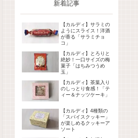
新着記事
【カルディ】サラミの
ようにスライス！洋酒
が香る「サラミチョ
コ」
【カルディ】とろりと
絶妙！一口サイズの梅
菓子「はちみつうめ
玉」
【カルディ】茶葉入り
のしっとり食感！「テ
ィー＆ナッツケーキ」
【カルディ】4種類の
「スパイスクッキー」
が楽しめるクッキーア
ソート