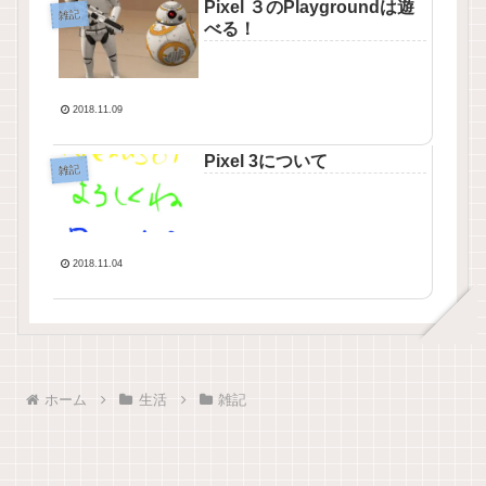
Pixel ３のPlaygroundは遊
雑記
べる！
2018.11.09
Pixel 3について
雑記
2018.11.04
ホーム
生活
雑記