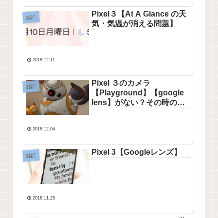
Pixel３【At A Glance の天
雑記
気・気温が消える問題】
2018.12.11
Pixel ３のカメラ
雑記
【Playground】【google
lens】がない？その時の対
処方法
2018.12.04
Pixel 3【Googleレンズ】
雑記
2018.11.25