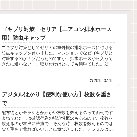
ゴキブリ対策 セリア【エアコン排水ホース
用】防虫キャップ
ゴキブリ対策としてセリアの室外機の排水ホースに付ける
防虫キャップを買いました。マンションでなぜゴキブリと
対峙するのかナゾだったのですが、排水ホースから入って
きたに違いない…。取り付けはとっても簡単でした。効果
はいかほどに？
2019.07.18
デジタルはかり【便利な使い方】枚数を重さ
で
配布物とかチラシとか細かい枚数を数えるのって面倒です
よね？わたしは確認行為の強迫性概念もあるので、枚数を
数えるのが本当に苦痛で…そんな時、枚数を数えるのでは
なく重さで量ればいいことに気づきました。デジタルはか
り、本当にありがとう！