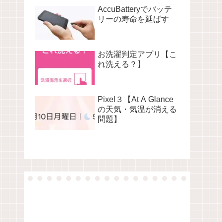
AccuBatteryでバッテ
リーの寿命を延ばす
お洗濯判定アプリ【こ
れ洗える？】
Pixel３【At A Glance
の天気・気温が消える
問題】