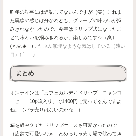
昨年の記事には追記してないんですが（笑）これま
た黒糖の感じは分かれども、グレープの味わいが掴
みきれなかったので、今年はドリップ式になったこ
とで味わいを掴みきれるか、楽しみです☆（爽）
(΄◉◞౪◟◉｀)
…たぶん無理なような気はしている（遠い
目）( ´_ゝ`)
まとめ
オンラインは「カフェカルディドリップ ニャンコ
ーヒー 10p箱入り」で1400円で売ってるんですよ
ね。（バラ売りはないのかな…）
箱を組み立てたドリップケースも可愛かったので
（店舗で可愛いなぁ…とめっちゃ売り場で眺めてき