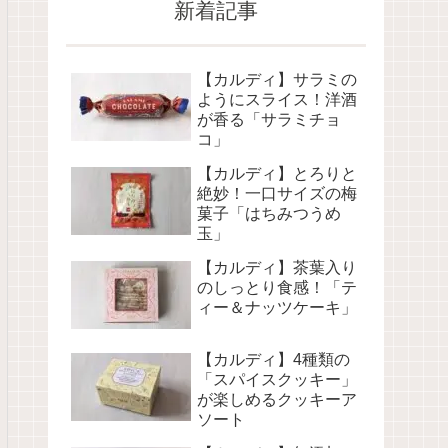
新着記事
【カルディ】サラミの
ようにスライス！洋酒
が香る「サラミチョ
コ」
【カルディ】とろりと
絶妙！一口サイズの梅
菓子「はちみつうめ
玉」
【カルディ】茶葉入り
のしっとり食感！「テ
ィー＆ナッツケーキ」
【カルディ】4種類の
「スパイスクッキー」
が楽しめるクッキーア
ソート