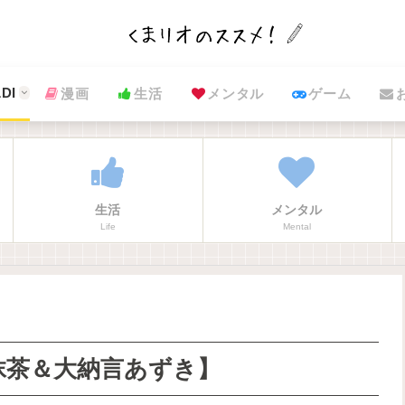
DI
漫画
生活
メンタル
ゲーム
生活
メンタル
Life
Mental
抹茶＆大納言あずき】