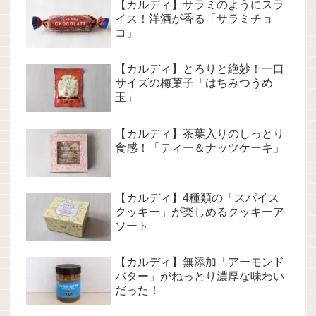
【カルディ】サラミのようにスラ
イス！洋酒が香る「サラミチョ
コ」
【カルディ】とろりと絶妙！一口
サイズの梅菓子「はちみつうめ
玉」
【カルディ】茶葉入りのしっとり
食感！「ティー＆ナッツケーキ」
【カルディ】4種類の「スパイス
クッキー」が楽しめるクッキーア
ソート
【カルディ】無添加「アーモンド
バター」がねっとり濃厚な味わい
だった！