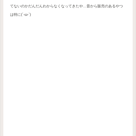
てないのかだんだんわからなくなってきたや…昔から販売のあるやつ
は特に(´-ω-`)