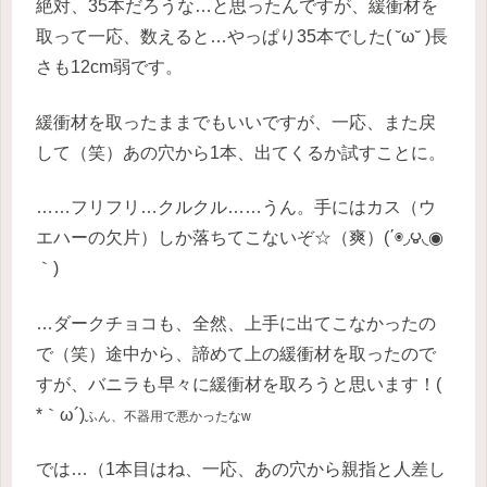
絶対、35本だろうな…と思ったんですが、緩衝材を
取って一応、数えると…やっぱり35本でした( ˘ω˘ )長
さも12cm弱です。
緩衝材を取ったままでもいいですが、一応、また戻
して（笑）あの穴から1本、出てくるか試すことに。
……フリフリ…クルクル……うん。手にはカス（ウ
エハーの欠片）しか落ちてこないぞ☆（爽）(΄◉◞౪◟◉
｀)
…ダークチョコも、全然、上手に出てこなかったの
で（笑）途中から、諦めて上の緩衝材を取ったので
すが、バニラも早々に緩衝材を取ろうと思います！(
*｀ω´)
ふん、不器用で悪かったなw
では…（1本目はね、一応、あの穴から親指と人差し