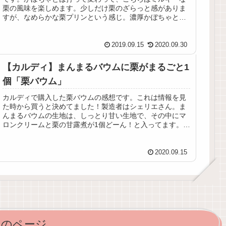
栗の風味を楽しめます。少しだけ栗のざらっと感がありま
すが、なめらかな栗プリンという感じ。濃厚かぼちゃと濃
厚栗、あなたはどっち派♪
2019.09.15
2020.09.30
【カルディ】まんまるバウムに栗がまるごと1
個「栗バウム」
カルディで購入した栗バウムの感想です。これは情報を見
た時から買うと決めてました！製造者はシェリエさん。ま
んまるバウムの生地は、しっとり甘い生地で、その中にマ
ロンクリームと栗の甘露煮が1個どーん！と入ってます。個
人的にかなり気に入った一品♪
2020.09.15
次のページ