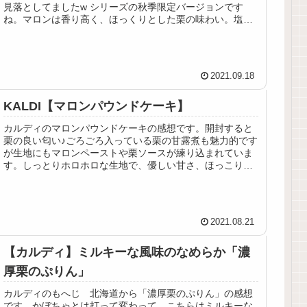
見落としてましたw シリーズの秋季限定バージョンです
ね。マロンは香り高く、ほっくりとした栗の味わい。塩キ
ャラメルは…はて？（笑）
2021.09.18
KALDI【マロンパウンドケーキ】
カルディのマロンパウンドケーキの感想です。開封すると
栗の良い匂い♪ごろごろ入っている栗の甘露煮も魅力的です
が生地にもマロンペーストや栗ソースが練り込まれていま
す。しっとりホロホロな生地で、優しい甘さ、ほっこりす
る味わいのパウンドケーキです。
2021.08.21
【カルディ】ミルキーな風味のなめらか「濃
厚栗のぷりん」
カルディのもへじ 北海道から「濃厚栗のぷりん」の感想
です。かぼちゃとは打って変わって、こちらはミルキーな