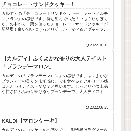
チョコレートサンドクッキー！
カルディの「チョコレートサンドクッキー キャラメルモ
ンブラン」の感想です。待ち望んでいた「いもくりかぼち
ゃ」の中から、栗を使ったチョコレートサンドクッキーが
新登場！良い匂いにうっとり♡しかし食べるとギャップ
が…！ラム酒が効いた大人スイーツ！
2022.10.15
【カルディ】ふくよかな香りの大人テイスト
「ブランデーマロン」
カルディの「ブランデーマロン」の感想です。ふくよかな
ブランデーの香りをまず感じ、でも食べるとアルコール感
はふんわりテイストかな？と思います。しっとりかつ上品
な甘さにふんわり寄り添うブランデーで、大人テイストの
甘栗、という感じで美味しいです！
2022.09.29
KALDI【マロンケーキ】
カルディのマロンケーキの感想です。製造者はラグノオさ