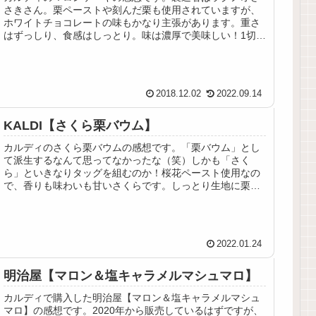
さきさん。栗ペーストや刻んだ栗も使用されていますが、
ホワイトチョコレートの味もかなり主張があります。重さ
はずっしり、食感はしっとり。味は濃厚で美味しい！1切れ
でも満足度の高いケーキです。
2018.12.02
2022.09.14
KALDI【さくら栗バウム】
カルディのさくら栗バウムの感想です。「栗バウム」とし
て派生するなんて思ってなかったな（笑）しかも「さく
ら」といきなりタッグを組むのか！桜花ペースト使用なの
で、香りも味わいも甘いさくらです。しっとり生地に栗が
どん！と入っているのはいいですね。
2022.01.24
明治屋【マロン＆塩キャラメルマシュマロ】
カルディで購入した明治屋【マロン＆塩キャラメルマシュ
マロ】の感想です。2020年から販売しているはずですが、