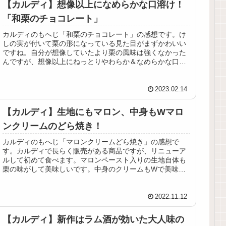
【カルディ】想像以上になめらかな口溶け！
「和栗のチョコレート」
カルディのもへじ「和栗のチョコレート」の感想です。け
しの実が付いて栗の形になっている見た目がまずかわいい
ですね。自分が想像していたより栗の風味は強くなかった
んですが、想像以上にねっとりやわらか＆なめらかな口溶
けで美味しいガナッシュでした！
2023.02.14
【カルディ】生地にもマロン、中身もWマロ
ンクリームのどら焼き！
カルディのもへじ「マロンクリームどら焼き」の感想で
す。カルディで長らく販売がある商品ですが、リニューア
ルして初めて食べます。マロンペースト入りの生地自体も
栗の味がして美味しいです。中身のクリームもWで美味し
い。和洋折衷のようなどら焼き。
2022.11.12
【カルディ】新作はラム酒が効いた大人味の