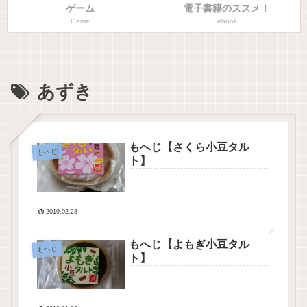
ゲーム
電子書籍のススメ！
Game
ebook
あずき
もへじ【さくら小豆タル
もへじ
ト】
2019.02.23
もへじ【よもぎ小豆タル
もへじ
ト】