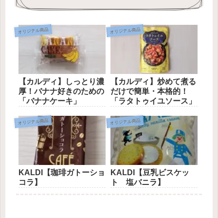
オリジナル商品
オリジナル商品
【カルディ】しっとり濃
【カルディ】炒めて煮る
厚！バナナ好きのための
だけで簡単・本格的！
「バナナケーキ」
「ラタトゥイユソース」
オリジナル商品
オリジナル商品
KALDI【珈琲ガトーショ
KALDI【豆乳ビスケッ
コラ】
ト 塩バニラ】