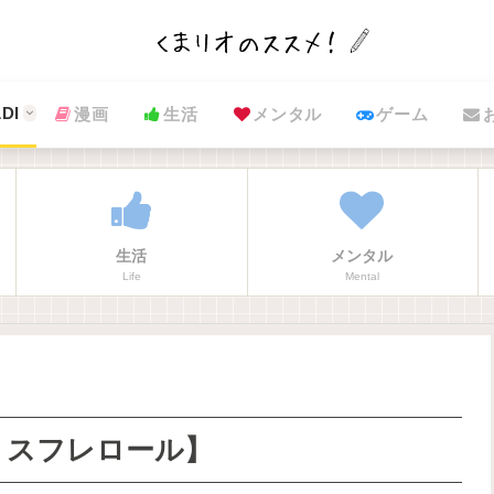
DI
漫画
生活
メンタル
ゲーム
生活
メンタル
Life
Mental
 スフレロール】