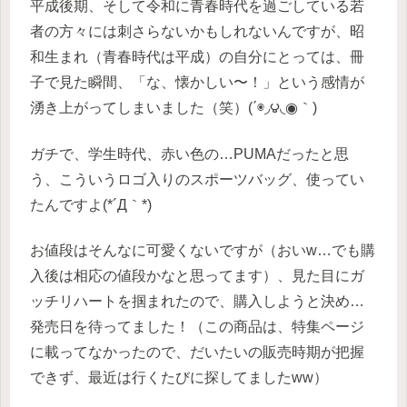
平成後期、そして令和に青春時代を過ごしている若
者の方々には刺さらないかもしれないんですが、昭
和生まれ（青春時代は平成）の自分にとっては、冊
子で見た瞬間、「な、懐かしい〜！」という感情が
湧き上がってしまいました（笑）(΄◉◞౪◟◉｀)
ガチで、学生時代、赤い色の…PUMAだったと思
う、こういうロゴ入りのスポーツバッグ、使ってい
たんですよ(*´Д｀*)
お値段はそんなに可愛くないですが（おいw…でも購
入後は相応の値段かなと思ってます）、見た目にガ
ッチリハートを掴まれたので、購入しようと決め…
発売日を待ってました！（この商品は、特集ページ
に載ってなかったので、だいたいの販売時期が把握
できず、最近は行くたびに探してましたww）