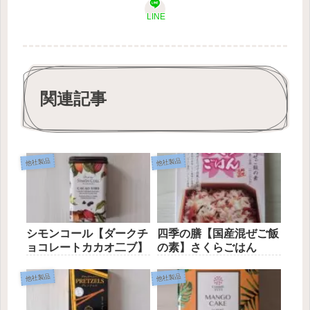
LINE
関連記事
他社製品
他社製品
シモンコール【ダークチ
四季の膳【国産混ぜご飯
ョコレートカカオ二ブ】
の素】さくらごはん
他社製品
他社製品