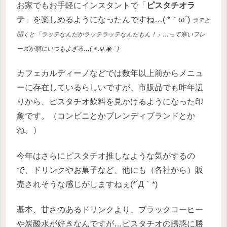
お家でもお手軽にインスタントで「
ピスタチオラ
テ
」を楽しめるようになったんですね…( *｀ω´)
ラテと
聞くと「ラッテなんだかラッテラッテなんだもん！」…って寒いフレ
ーズが頭にいつもよぎる…(΄◉◞౪◟◉｀)
カフェカルディーノなどでは数年以上前からメニュ
ーに存在しているらしいですが、市販品でも昨年辺
りから、ピスタチオ飲料を見かけるようになった印
象です。（コンビニとかブレンディブランドとか
ね。）
今年はさらにピスタチオ推しなような気がするの
で、ドリンクやお菓子など、他にも（各社から）販
売されそうな感じがしますねぇ(*´Д｀*)
基本、甘さのあるドリンクより、ブラックコーヒー
や炭酸水が好きなんですが…ピスタチオの誘惑に勝