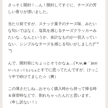
さっそく開封！…ん！開封してすぐに、チーズの芳
しい香りが漂いました。
当たり前ですが、スナック菓子のチーズ味、みたい
な匂いではなく、塩気を感じるチーズクラッカーみ
たいな…なんというか、余計なものが一切入ってい
ない、シンプルなチーズを感じる匂いがしました(*´꒳
`*)
んで、開封前にちょっとそうかなぁ…(΄◉◞౪◟◉｀)
絶対
とすでに思ってたんですが、けっこ
やっちまってるよなぁ
う中で砕けてました☆（爽）
この薄さだしね…おそらく購入時から持って帰る時
＆保管時などで、割れちゃったんだと思います。
（申し訳ない！）