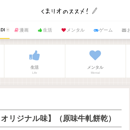
DI
漫画
生活
メンタル
ゲーム
生活
メンタル
Life
Mental
・オリジナル味】（原味牛軋餅乾）