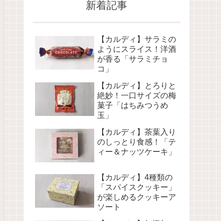
新着記事
【カルディ】サラミの
ようにスライス！洋酒
が香る「サラミチョ
コ」
【カルディ】とろりと
絶妙！一口サイズの梅
菓子「はちみつうめ
玉」
【カルディ】茶葉入り
のしっとり食感！「テ
ィー＆ナッツケーキ」
【カルディ】4種類の
「スパイスクッキー」
が楽しめるクッキーア
ソート