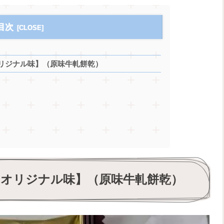
目次
リジナル味】（原味牛軋餅乾）
・オリジナル味】（原味牛軋餅乾）