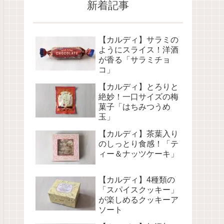
新着記事
【カルディ】サラミの
ようにスライス！洋酒
が香る「サラミチョ
コ」
【カルディ】とろりと
絶妙！一口サイズの梅
菓子「はちみつうめ
玉」
【カルディ】茶葉入り
のしっとり食感！「テ
ィー＆ナッツケーキ」
【カルディ】4種類の
「スパイスクッキー」
が楽しめるクッキーア
ソート