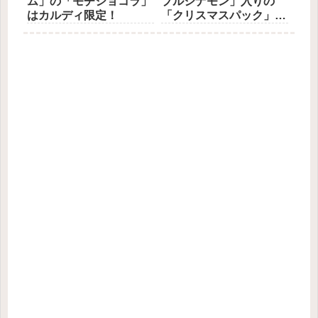
ム」の「モチショコラ」
プルシナモン」入りの
はカルディ限定！
「クリスマスパック」登
場！