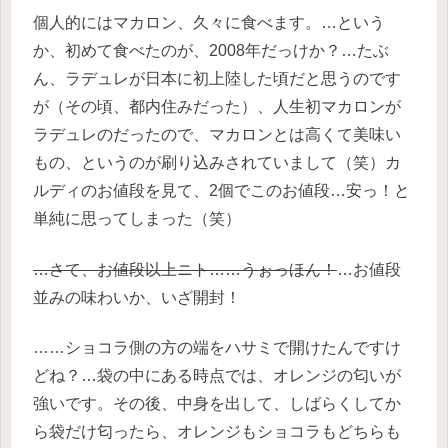
個人的にはマカロン、久々に食べます。…という
か、初めて食べたのが、2008年だっけか？…たぶ
ん、ラデュレが日本に初上陸した頃だと思うのです
が（その頃、都内住みだった）、人生初マカロンが
ラデュレのだったので、マカロンとは高くて美味い
もの、というのが刷り込みされていまして（笑）カ
ルディのお値段を見て、2個でこのお値段…安っ！と
単純に思ってしまった（笑）
…さて、お値段以上ニト……うぉっほん！
…お値段
並みの味わいか、いざ開封！
……ショコラ側の方の端をハサミで開けたんですけ
どね？…袋の中にある時点では、オレンジの匂いが
強いです。その後、中身を出して、しばらくしてか
ら袋だけ匂ったら、オレンジもショコラもどちらも