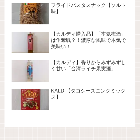
フライドパスタスナック【ソルト
味】
【カルディ購入品】「本気梅酒」
は争奪戦？！濃厚な風味で本気で
美味い！
【カルディ】香りからみずみずし
く甘い「台湾ライチ果実酒」
KALDI【タコシーズニングミック
ス】