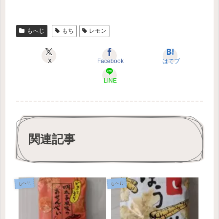
もへじ
もち
レモン
X
Facebook
はてブ
LINE
関連記事
もへじ
もへじ