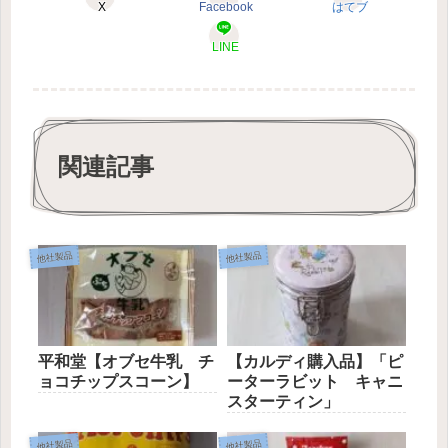
X
Facebook
はてブ
LINE
関連記事
他社製品
他社製品
平和堂【オブセ牛乳 チ
【カルディ購入品】「ピ
ョコチップスコーン】
ーターラビット キャニ
スターティン」
他社製品
他社製品