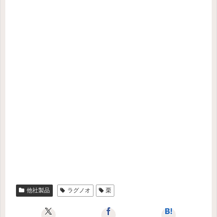
他社製品
ラグノオ
栗