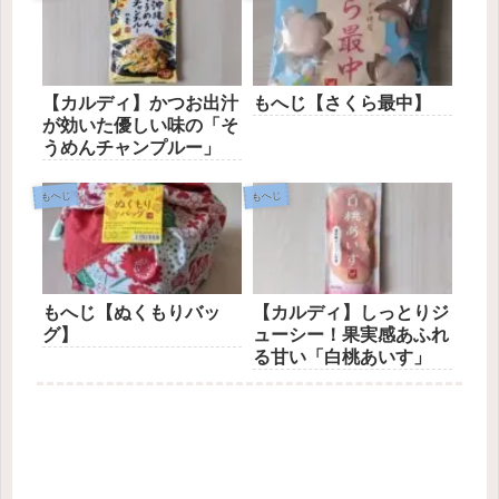
【カルディ】かつお出汁
もへじ【さくら最中】
が効いた優しい味の「そ
うめんチャンプルー」
もへじ
もへじ
もへじ【ぬくもりバッ
【カルディ】しっとりジ
グ】
ューシー！果実感あふれ
る甘い「白桃あいす」