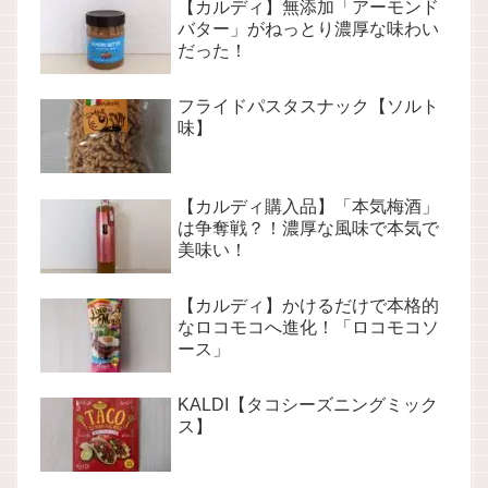
【カルディ】無添加「アーモンド
バター」がねっとり濃厚な味わい
だった！
フライドパスタスナック【ソルト
味】
【カルディ購入品】「本気梅酒」
は争奪戦？！濃厚な風味で本気で
美味い！
【カルディ】かけるだけで本格的
なロコモコへ進化！「ロコモコソ
ース」
KALDI【タコシーズニングミック
ス】