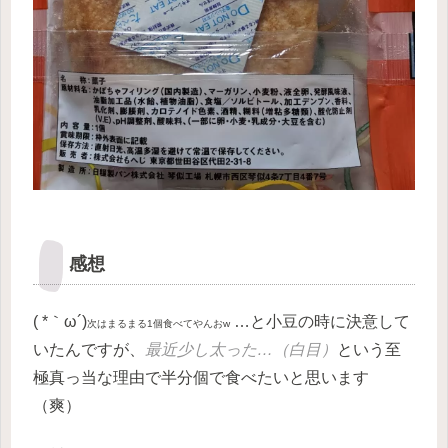
感想
( *｀ω´)
…と小豆の時に決意して
次はまるまる1個食べてやんおw
いたんですが、
最近少し太った…（白目）
という至
極真っ当な理由で半分個で食べたいと思います
（爽）