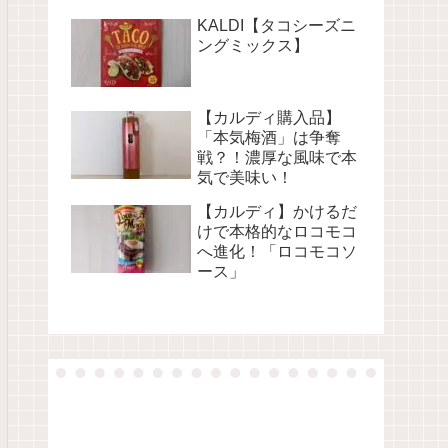
KALDI【タコシーズニ
ングミックス】
【カルディ購入品】
「本気梅酒」は争奪
戦？！濃厚な風味で本
気で美味い！
【カルディ】かけるだ
けで本格的なロコモコ
へ進化！「ロコモコソ
ース」