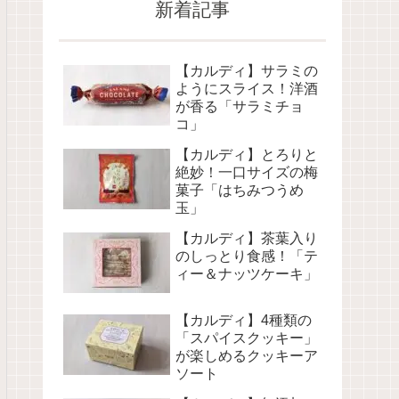
新着記事
【カルディ】サラミの
ようにスライス！洋酒
が香る「サラミチョ
コ」
【カルディ】とろりと
絶妙！一口サイズの梅
菓子「はちみつうめ
玉」
【カルディ】茶葉入り
のしっとり食感！「テ
ィー＆ナッツケーキ」
【カルディ】4種類の
「スパイスクッキー」
が楽しめるクッキーア
ソート