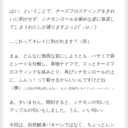
はい、ということで、チーズフロスティングをきれ
いに剥がせず、シナモンロールを惨めな姿に毎度し
てしまうわたしが通りますよっと(´；ω；`)
…これってキレイに剥がれます？（笑）
まぁ、どんなに無残な姿にしようとも、ハサミで袋
とシートを分離し、果物ナイフで、スッとチーズフ
ロスティングを絡みとり、再びシナモンロールの上
に、ふんっ！って載せるからいいんですけどね
（爽）
この辺の手間は惜しまない、もとい意地汚いタイプっス…ハハッ(´ε｀ )
あ、すいません、開封すると、シナモンの匂いと、
アップルの匂いもしました。うん、いい匂い♪
今回は、自然解凍パターンではなく、ちょっとレン